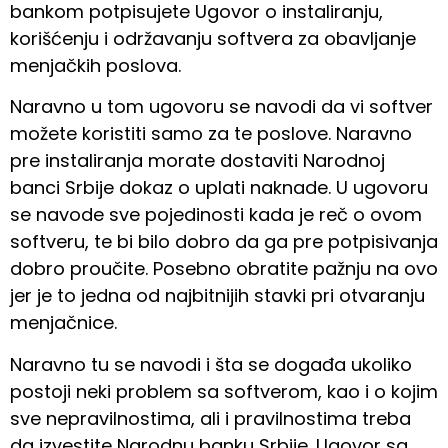
bankom potpisujete Ugovor o instaliranju,
korišćenju i održavanju softvera za obavljanje
menjačkih poslova.
Naravno u tom ugovoru se navodi da vi softver
možete koristiti samo za te poslove. Naravno
pre instaliranja morate dostaviti Narodnoj
banci Srbije dokaz o uplati naknade. U ugovoru
se navode sve pojedinosti kada je reč o ovom
softveru, te bi bilo dobro da ga pre potpisivanja
dobro proučite. Posebno obratite pažnju na ovo
jer je to jedna od najbitnijih stavki pri otvaranju
menjačnice.
Naravno tu se navodi i šta se događa ukoliko
postoji neki problem sa softverom, kao i o kojim
sve nepravilnostima, ali i pravilnostima treba
da izvestite Narodnu banku Srbije. Ugovor sa