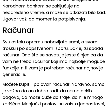
Narodnom bankom se zaključuje na
neodređeno vreme, a može se otkazati bilo kad.
Ugovor važi od momenta potpisivanja.
Računar
Svu ostalu opremu nabavljate sami, o svom
trošku i po sopstvenom izboru. Dakle, tu spada
računar. Ono što se savetuje jeste činjenica da
vam ne treba računar koji ima najbolje moguće
funkcije, niti vam je potreban računar najnovije
generacije.
Možete kupiti i polovan računar. Naravno, samo
je važno da on dobro radi, da nema nekih
bagova, da može duže da traje, da nije mnogo
korišćen. Menjački poslovi su zaista jednostavni,