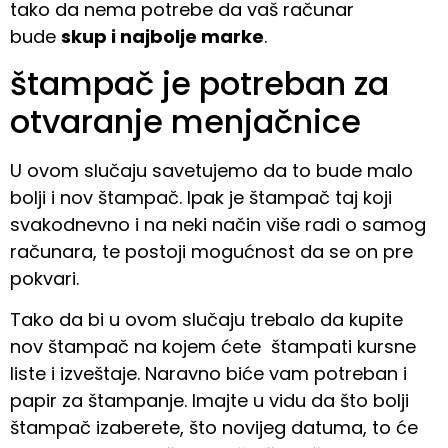
tako da nema potrebe da vaš računar
bude
skup i najbolje marke
.
štampač je potreban za
otvaranje menjačnice
U ovom slučaju savetujemo da to bude malo
bolji i nov štampač. Ipak je štampač taj koji
svakodnevno i na neki način više radi o samog
računara, te postoji mogućnost da se on pre
pokvari.
Tako da bi u ovom slučaju trebalo da kupite
nov štampač na kojem ćete štampati kursne
liste i izveštaje. Naravno biće vam potreban i
papir za štampanje. Imajte u vidu da što bolji
štampač izaberete, što novijeg datuma, to će