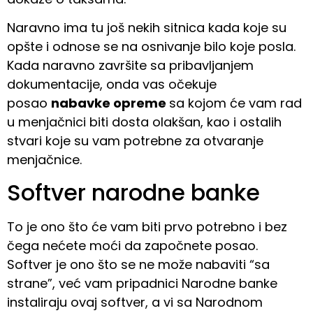
Naravno ima tu još nekih sitnica kada koje su
opšte i odnose se na osnivanje bilo koje posla.
Kada naravno završite sa pribavljanjem
dokumentacije, onda vas očekuje
posao
nabavke opreme
sa kojom će vam rad
u menjačnici biti dosta olakšan, kao i ostalih
stvari koje su vam potrebne za otvaranje
menjačnice.
Softver narodne banke
To je ono što će vam biti prvo potrebno i bez
čega nećete moći da započnete posao.
Softver je ono što se ne može nabaviti “sa
strane”, već vam pripadnici Narodne banke
instaliraju ovaj softver, a vi sa Narodnom