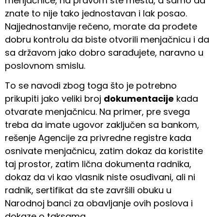
menjačnice, na pravom ste mestu, a samo da
znate to nije tako jednostavan i lak posao.
Najjednostanvije rečeno, morate da prođete
dobru kontrolu da biste otvorili menjačnicu i da
sa državom jako dobro sarađujete, naravno u
poslovnom smislu.
To se navodi zbog toga što je potrebno
prikupiti jako veliki broj
dokumentacije
kada
otvarate menjačnicu. Na primer, pre svega
treba da imate ugovor zaključen sa bankom,
rešenje Agencije za privredne registre kada
osnivate menjačnicu, zatim dokaz da koristite
taj prostor, zatim lična dokumenta radnika,
dokaz da vi kao vlasnik niste osuđivani, ali ni
radnik, sertifikat da ste završili obuku u
Narodnoj banci za obavljanje ovih poslova i
dokaze o taksama.