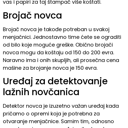
vas i papiri za taj štampač više koštati.
Brojač novca
Brojač novca je takođe potreban u svakoj
menjačnici. Jednostavno time ćete se ograditi
od bilo koje moguće greške. Obično brojači
novca mogu da koštaju od 150 do 200 evra.
Naravno ima i onih skupljih, ali prosečna cena
mašine za brojanje novca je 150 evra.
Uređaj za detektovanje
lažnih novčanica
Detektor novca je izuzetno važan uređaj kada
pričamo o opremi koja je potrebna za
otvaranje menjačnice. Samim tim, odnosno