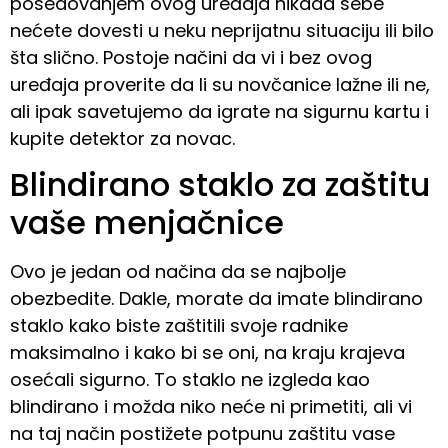
posedovanjem ovog uređaja nikada sebe
nećete dovesti u neku neprijatnu situaciju ili bilo
šta slično. Postoje načini da vi i bez ovog
uređaja proverite da li su novčanice lažne ili ne,
ali ipak savetujemo da igrate na sigurnu kartu i
kupite detektor za novac.
Blindirano staklo za zaštitu
vaše menjačnice
Ovo je jedan od načina da se najbolje
obezbedite. Dakle, morate da imate blindirano
staklo kako biste zaštitili svoje radnike
maksimalno i kako bi se oni, na kraju krajeva
osećali sigurno. To staklo ne izgleda kao
blindirano i možda niko neće ni primetiti, ali vi
na taj način postižete potpunu zaštitu vase